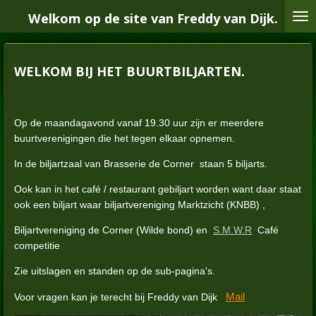
Ga
Welkom op de site van Freddy van Dijk.
direct
naar
de
WELKOM BIJ HET BUURTBILJARTEN.
hoofdinhoud
Op de maandagavond vanaf 19.30 uur zijn er meerdere
buurtverenigingen die het tegen elkaar opnemen.
In de biljartzaal van Brasserie de Corner staan 5 biljarts.
Ook kan in het café / restaurant gebiljart worden want daar staat
ook een biljart waar biljartvereniging Marktzicht (KNBB) ,
Biljartvereniging de Corner (Wilde bond) en
S.M.W.R
Café
competitie
Zie uitslagen en standen op de sub-pagina's.
Mail
Voor vragen kan je terecht bij Freddy van Dijk