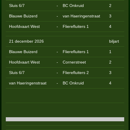
Sluis 6/7
-
BC Onkruid
2
Blauwe Buizerd
-
van Haeringenstraat
3
Hoofdvaart West
-
Flierefluiters 1
4
21 december 2026
biljart
Blauwe Buizerd
-
Flierefluiters 1
1
Hoofdvaart West
-
Cornerstreet
2
Sluis 6/7
-
Flierefluiters 2
3
van Haeringenstraat
-
BC Onkruid
4