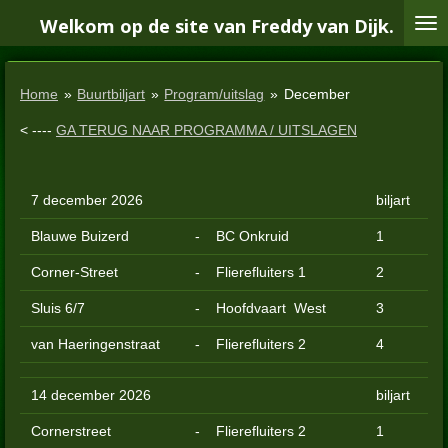
Ga
Welkom op de site van Freddy van Dijk.
direct
naar
de
Home
»
Buurtbiljart
»
Program/uitslag
»
December
hoofdinhoud
< ----
GA TERUG NAAR PROGRAMMA / UITSLAGEN
7 december 2026
biljart
Blauwe Buizerd
-
BC Onkruid
1
Corner-Street
-
Flierefluiters 1
2
Sluis 6/7
-
Hoofdvaart West
3
van Haeringenstraat
-
Flierefluiters 2
4
14 december 2026
biljart
Cornerstreet
-
Flierefluiters 2
1